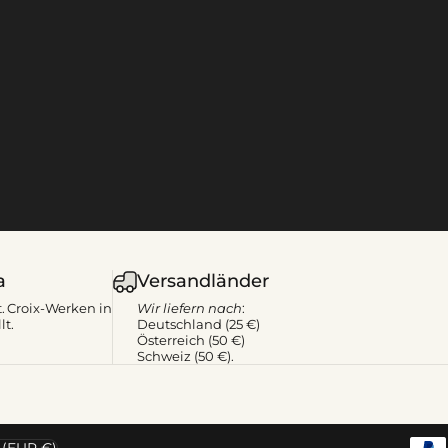
a
Versandländer
. Croix-Werken in
Wir liefern nach
:
lt.
Deutschland (25 €)
Österreich (50 €)
Schweiz (50 €).
 (EUR €)