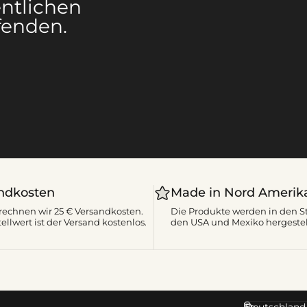
ntlichen
fenden.
ndkosten
Made in Nord Amerik
rechnen wir 25 € Versandkosten.
Die Produkte werden in den St
ellwert ist der Versand kostenlos.
den USA und Mexiko hergestel
Deutschland