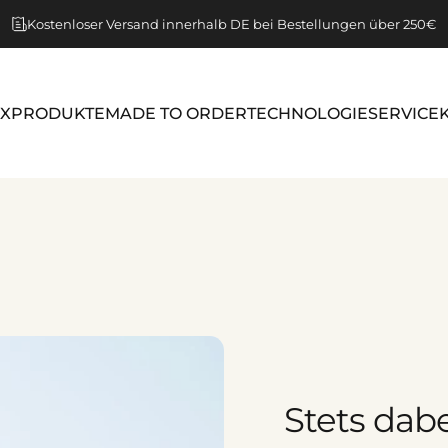
Pause Diashow
Eine Frage? Besuchen Sie unsere Kontaktseite.
Kostenloser Versand innerhalb DE bei Bestellungen über 250€
IX
PRODUKTE
MADE TO ORDER
TECHNOLOGIE
SERVICE
Stets
dabe