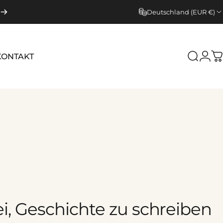
Deutschland (EUR €)
KONTAKT
Suche
Logi
W
i,
Geschichte
zu
schreiben