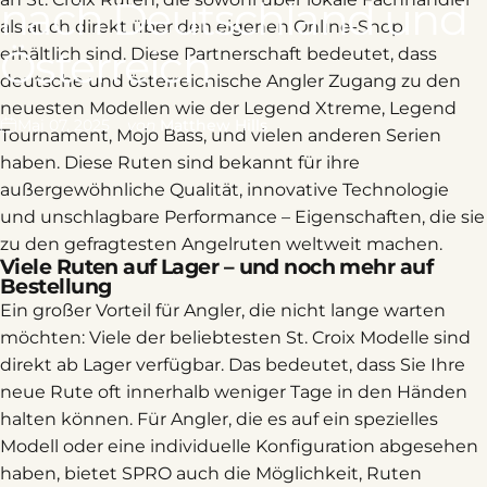
nach
Deutschland
und
als auch direkt über den eigenen Online-Shop
Österreich
erhältlich sind. Diese Partnerschaft bedeutet, dass
deutsche und österreichische Angler Zugang zu den
neuesten Modellen wie der Legend Xtreme, Legend
Mai 07, 2025
von
Matthew Hills
Tournament, Mojo Bass, und vielen anderen Serien
haben. Diese Ruten sind bekannt für ihre
außergewöhnliche Qualität, innovative Technologie
und unschlagbare Performance – Eigenschaften, die sie
zu den gefragtesten Angelruten weltweit machen.
Viele Ruten auf Lager – und noch mehr auf
Bestellung
Ein großer Vorteil für Angler, die nicht lange warten
möchten: Viele der beliebtesten St. Croix Modelle sind
direkt ab Lager verfügbar. Das bedeutet, dass Sie Ihre
neue Rute oft innerhalb weniger Tage in den Händen
halten können. Für Angler, die es auf ein spezielles
Modell oder eine individuelle Konfiguration abgesehen
haben, bietet SPRO auch die Möglichkeit, Ruten